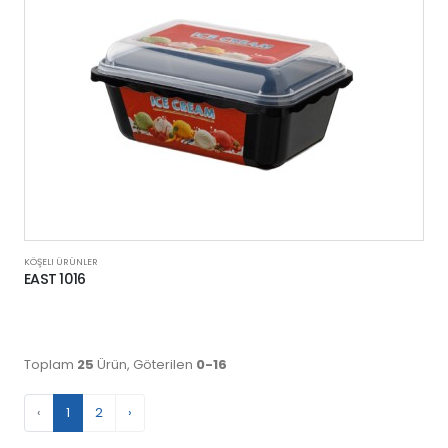
KÖŞELI ÜRÜNLER
EAST 1016
Toplam
25
Ürün, Göterilen
0-16
‹
1
2
›