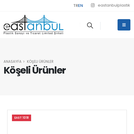
eastanbulplastik
TR
EN
ANASAYFA
KÖŞELI ÜRÜNLER
Köşeli Ürünler
EAST 1018