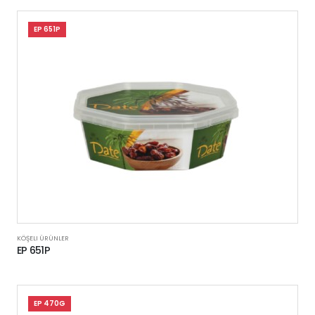
EP 651P
KÖŞELI ÜRÜNLER
EP 651P
EP 470G